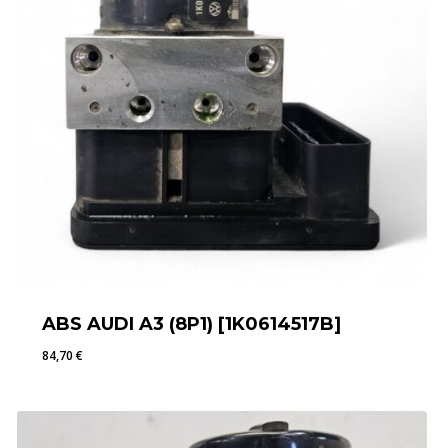
ABS AUDI A3 (8P1) [1K0614517B]
84,70
€
84,70
€