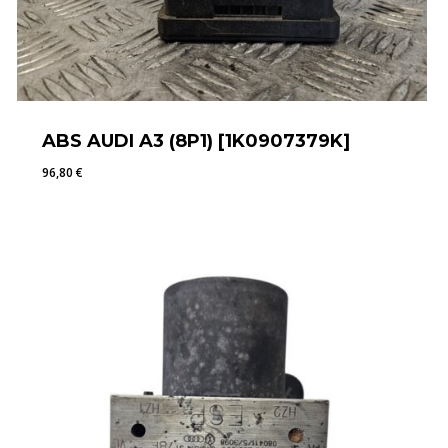
ABS AUDI A3 (8P1) [1K0907379K]
96,80
€
96,80
€