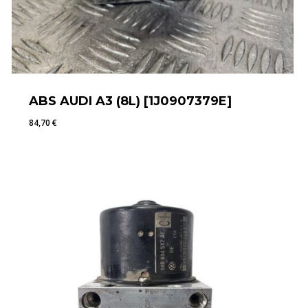
ABS AUDI A3 (8L) [1J0907379E]
84,70
€
84,70
€