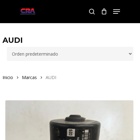
Skip
Menu
to
search
Close
main
Menu
content
AUDI
Inicio
Marcas
AUDI