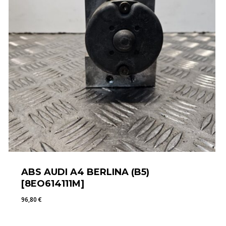
ABS AUDI A4 BERLINA (B5)
[8EO614111M]
96,80
€
96,80
€