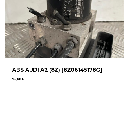
ABS AUDI A2 (8Z) [8Z06145178G]
96,80
€
96,80
€