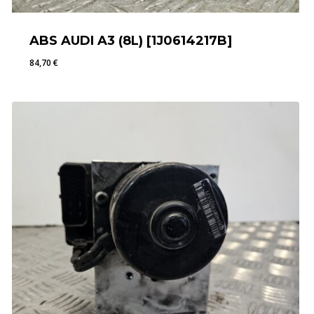
ABS AUDI A3 (8L) [1J0614217B]
84,70
€
84,70
€