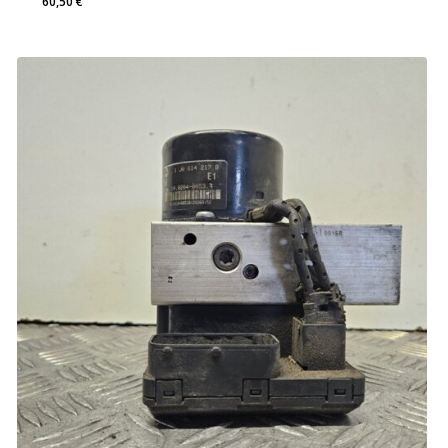
60,50
€
60,50
€