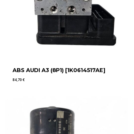
ABS AUDI A3 (8P1) [1K0614517AE]
84,70
€
84,70
€