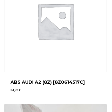
ABS AUDI A2 (8Z) [8Z0614517C]
84,70
€
84,70
€