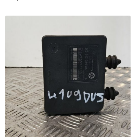
72,60
€