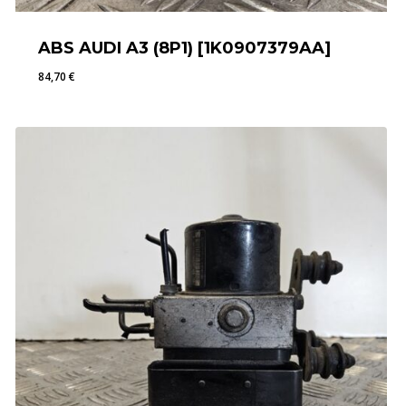
ABS AUDI A3 (8P1) [1K0907379AA]
84,70
€
84,70
€