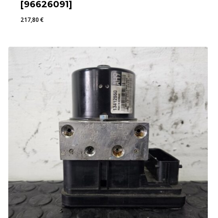
[96626091]
217,80
€
217,80
€