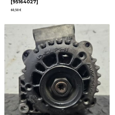
[95164027]
60,50
€
60,50
€