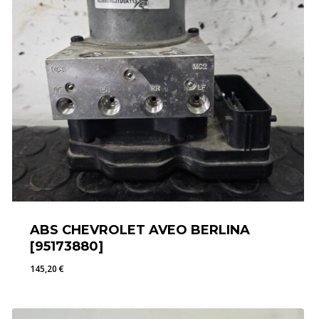
ABS CHEVROLET AVEO BERLINA
[95173880]
145,20
€
145,20
€