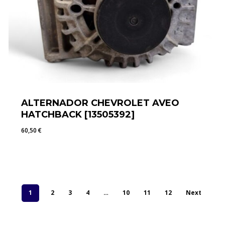
ALTERNADOR CHEVROLET AVEO
HATCHBACK [13505392]
60,50
€
60,50
€
1
2
3
4
…
10
11
12
Next