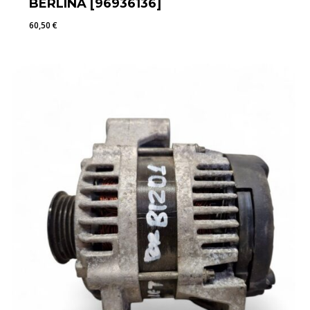
BERLINA [96936136]
60,50
€
60,50
€