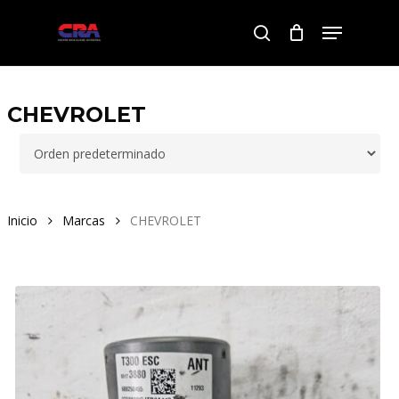
Skip
Menu
to
search
Close
main
Menu
content
CHEVROLET
Inicio
Marcas
CHEVROLET