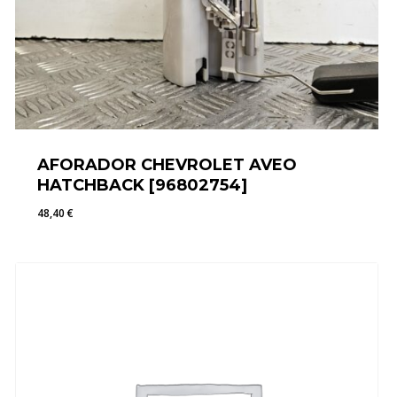
AFORADOR CHEVROLET AVEO
HATCHBACK [96802754]
48,40
€
48,40
€