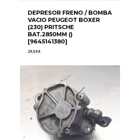
DEPRESOR FRENO / BOMBA
VACIO PEUGEOT BOXER
(230) PRITSCHE
BAT.2850MM ()
[9645141380]
29,04
€
29,04
€