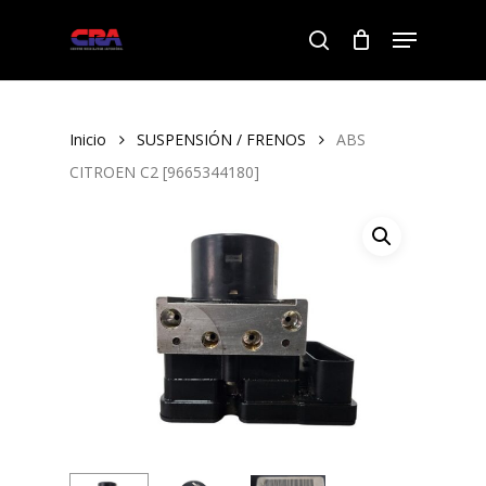
Skip
Menu
to
search
Close
main
Menu
content
Inicio
SUSPENSIÓN / FRENOS
ABS
CITROEN C2 [9665344180]