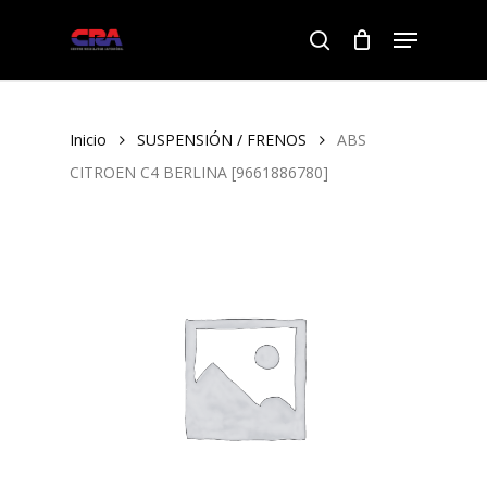
Skip
Menu
to
search
Close
main
Menu
content
Inicio
SUSPENSIÓN / FRENOS
ABS
CITROEN C4 BERLINA [9661886780]