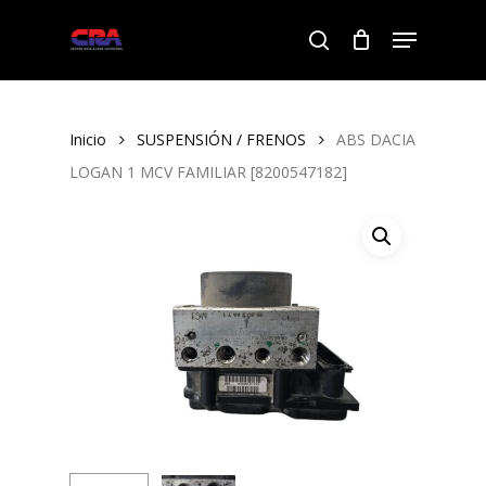
Skip
Menu
to
search
Close
main
Menu
content
Inicio
SUSPENSIÓN / FRENOS
ABS DACIA
LOGAN 1 MCV FAMILIAR [8200547182]