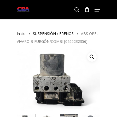
Skip
Menu
to
search
Close
main
Menu
content
Inicio
SUSPENSIÓN / FRENOS
ABS OPEL
VIVARO B FURGÓN/COMBI [0265232356]