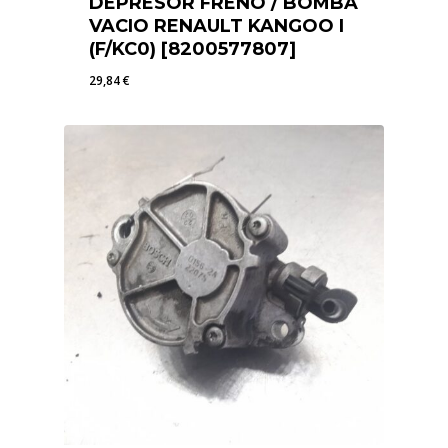
DEPRESOR FRENO / BOMBA
VACIO RENAULT KANGOO I
(F/KC0) [8200577807]
29,84
€
29,84
€