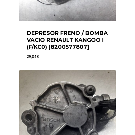
DEPRESOR FRENO / BOMBA
VACIO RENAULT KANGOO I
(F/KC0) [8200577807]
29,84
€
29,84
€