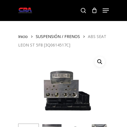
Skip
Menu
to
search
Close
main
Menu
content
Inicio
SUSPENSIÓN / FRENOS
ABS SEAT
LEON ST 5F8 [3Q0614517C]