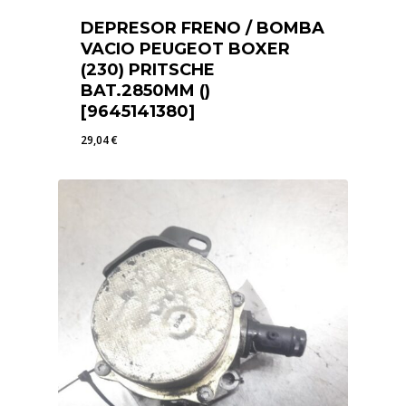
DEPRESOR FRENO / BOMBA
VACIO PEUGEOT BOXER
(230) PRITSCHE
BAT.2850MM ()
[9645141380]
29,04
€
29,04
€