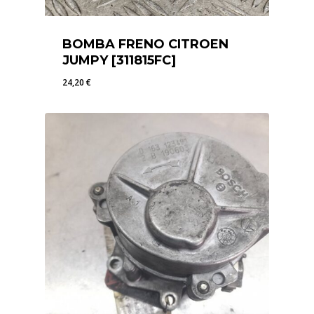
BOMBA FRENO CITROEN
JUMPY [311815FC]
24,20
€
24,20
€