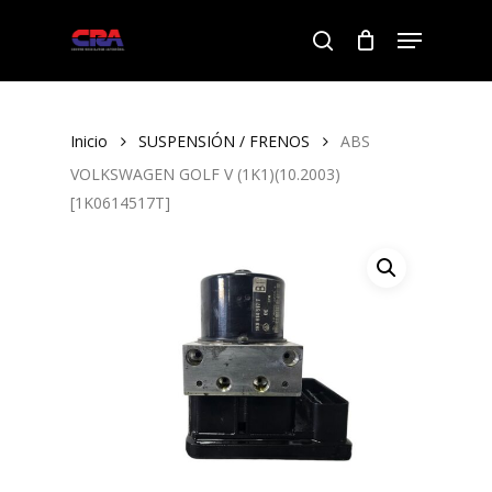
Skip
Menu
to
search
Close
main
Menu
content
Inicio
SUSPENSIÓN / FRENOS
ABS
VOLKSWAGEN GOLF V (1K1)(10.2003)
[1K0614517T]