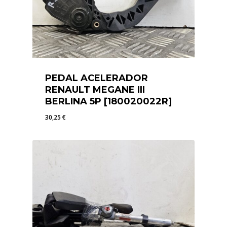
PEDAL ACELERADOR
RENAULT MEGANE III
BERLINA 5P [180020022R]
30,25
€
30,25
€