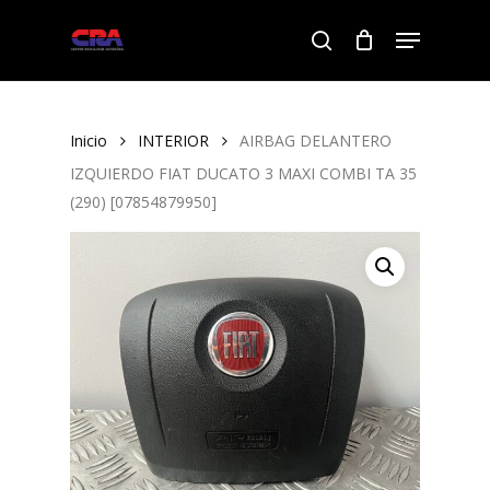
Skip
Menu
to
search
Close
main
Menu
content
Inicio
INTERIOR
AIRBAG DELANTERO
IZQUIERDO FIAT DUCATO 3 MAXI COMBI TA 35
(290) [07854879950]