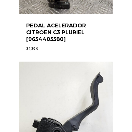
PEDAL ACELERADOR
CITROEN C3 PLURIEL
[9654405580]
24,20
€
24,20
€