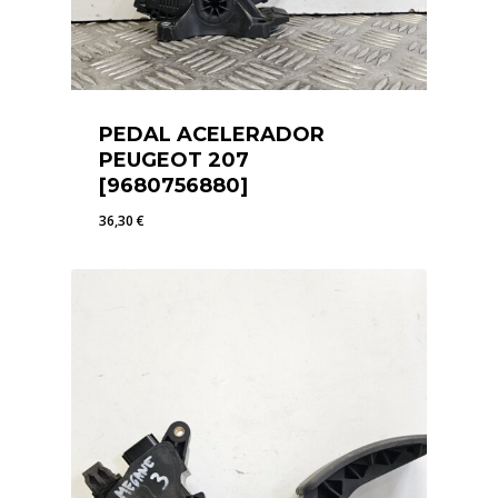
PEDAL ACELERADOR
PEUGEOT 207
[9680756880]
36,30
€
36,30
€