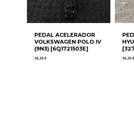
PEDAL ACELERADOR
PED
VOLKSWAGEN POLO IV
HYU
(9N3) [6Q1721503E]
[32
36,30
€
36,30
36,30
€
36,3