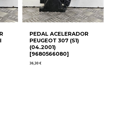
R
PEDAL ACELERADOR
I
PEUGEOT 307 (S1)
(04.2001)
[9680566080]
36,30
€
36,30
€