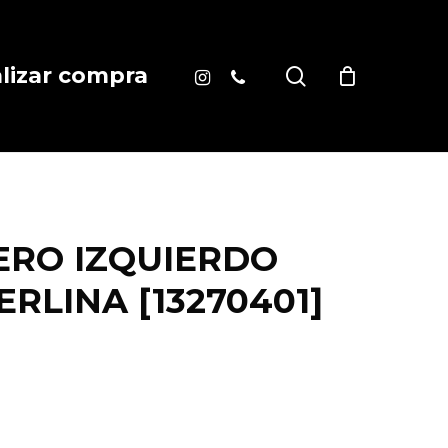
instagram
phone
search
alizar compra
ERO IZQUIERDO
ERLINA [13270401]