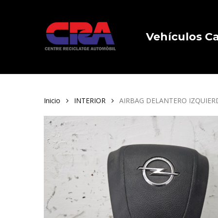
Skip
to
main
Vehículos 
content
Inicio
INTERIOR
AIRBAG DELANTERO IZQUIERD