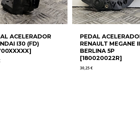
AL ACELERADOR
PEDAL ACELERADO
NDAI I30 (FD)
RENAULT MEGANE II
700XXXXX]
BERLINA 5P
[180020022R]
€
30,25
€
0
€
30,25
€