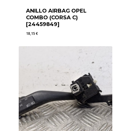
ANILLO AIRBAG OPEL
COMBO (CORSA C)
[24459849]
18,15
€
18,15
€