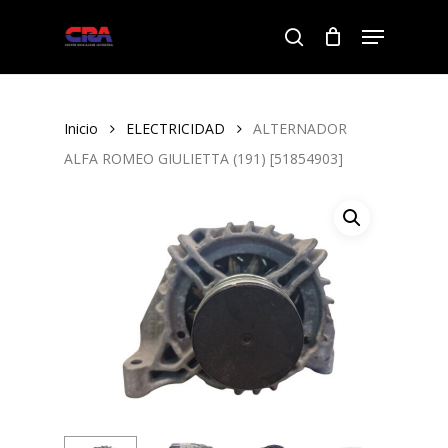
Skip
Menu
to
search
Close
main
Menu
content
Inicio
ELECTRICIDAD
ALTERNADOR
ALFA ROMEO GIULIETTA (191) [51854903]