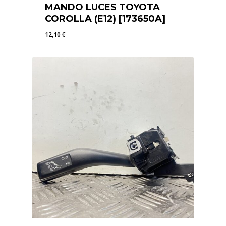
MANDO LUCES TOYOTA
COROLLA (E12) [173650A]
12,10
€
12,10
€