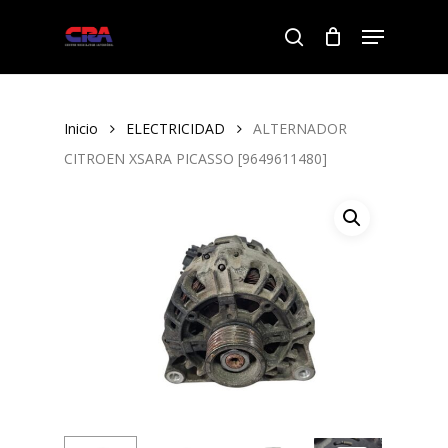
Skip
Menu
to
search
Close
main
Menu
content
Inicio
ELECTRICIDAD
ALTERNADOR
CITROEN XSARA PICASSO [9649611480]