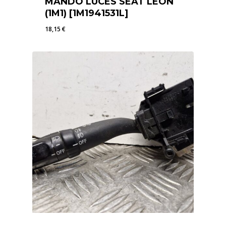
MANDO LUCES SEAT LEON
(1M1) [1M1941531L]
18,15
€
18,15
€