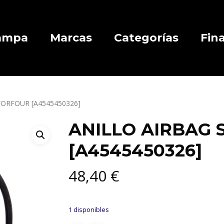
Campa
Marcas
Categorías
Fin
FORFOUR [A4545450326]
ANILLO AIRBAG
[A4545450326]
48,40
€
1 disponibles