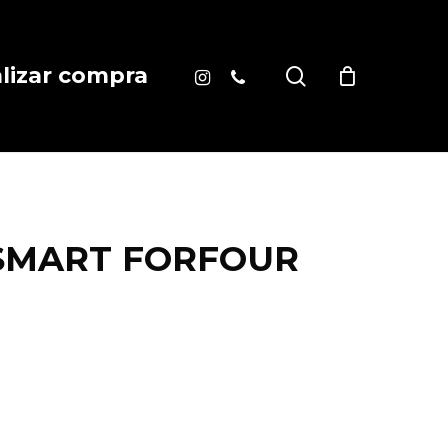
instagram
phone
search
alizar compra
 SMART FORFOUR