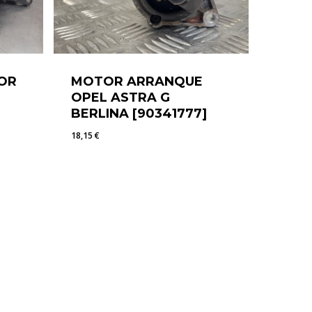
OR
MOTOR ARRANQUE
OPEL ASTRA G
BERLINA [90341777]
18,15
€
18,15
€