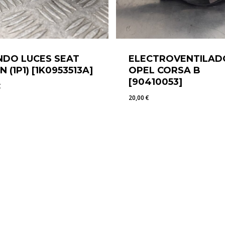
DO LUCES SEAT
ELECTROVENTILAD
N (1P1) [1K0953513A]
OPEL CORSA B
[90410053]
€
20,00
€
5
€
20,00
€