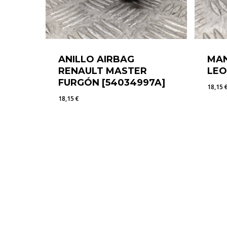
ANILLO AIRBAG
MAN
RENAULT MASTER
LEO
FURGÓN [54034997A]
18,15
18,15
€
18,15
€
18,1