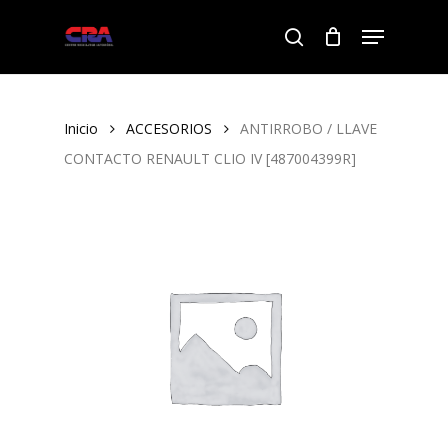
Skip
Menu
to
search
Close
main
Menu
content
Inicio
ACCESORIOS
ANTIRROBO / LLAVE
CONTACTO RENAULT CLIO IV [487004399R]