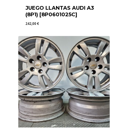
JUEGO LLANTAS AUDI A3
(8P1) [8P0601025C]
242,00
€
242,00
€