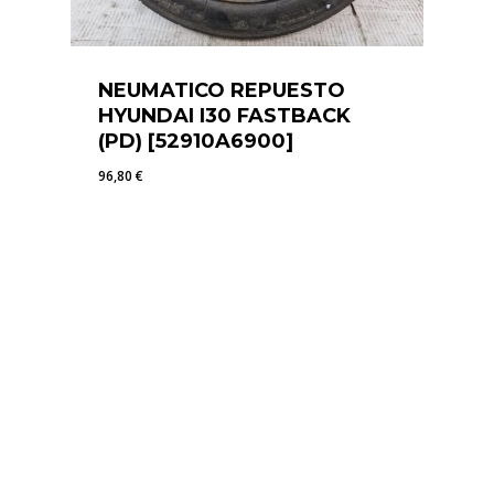
NEUMATICO REPUESTO
HYUNDAI I30 FASTBACK
(PD) [52910A6900]
96,80
€
96,80
€