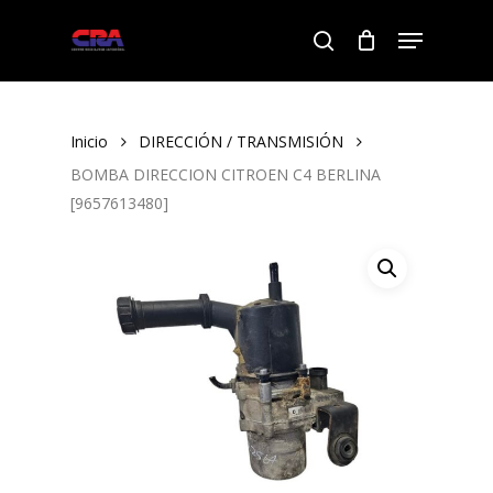
Skip
Menu
to
search
Close
main
Menu
content
Inicio
DIRECCIÓN / TRANSMISIÓN
BOMBA DIRECCION CITROEN C4 BERLINA
[9657613480]