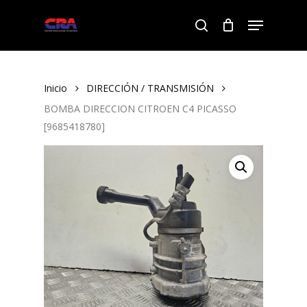
Skip
Menu
to
search
Close
main
Menu
content
Inicio
DIRECCIÓN / TRANSMISIÓN
BOMBA DIRECCION CITROEN C4 PICASSO
[9685418780]