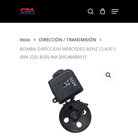
Skip
Menu
to
search
Close
main
Menu
content
Inicio
DIRECCIÓN / TRANSMISIÓN
BOMBA DIRECCION MERCEDES-BENZ CLASE S
(BM 220) BERLINA [0024668601]