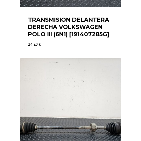
TRANSMISION DELANTERA
DERECHA VOLKSWAGEN
POLO III (6N1) [191407285G]
24,20
€
24,20
€