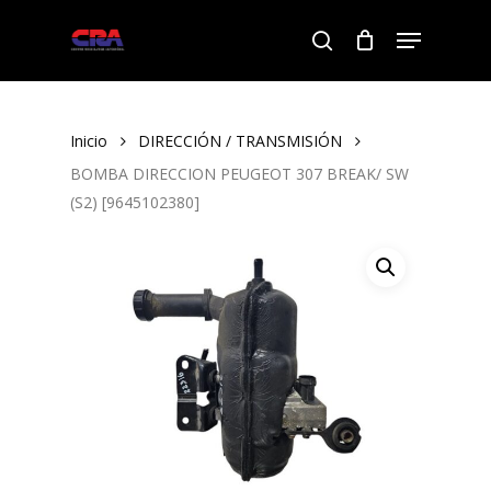
Skip
Menu
to
search
Close
main
Menu
content
Inicio
DIRECCIÓN / TRANSMISIÓN
BOMBA DIRECCION PEUGEOT 307 BREAK/ SW
(S2) [9645102380]