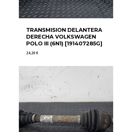
TRANSMISION DELANTERA
DERECHA VOLKSWAGEN
POLO III (6N1) [191407285G]
24,20
€
24,20
€