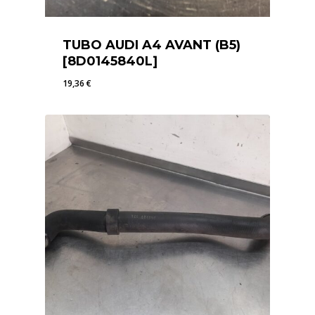
TUBO AUDI A4 AVANT (B5)
[8D0145840L]
19,36
€
19,36
€