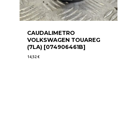
CAUDALIMETRO
VOLKSWAGEN TOUAREG
(7LA) [074906461B]
14,52
€
14,52
€