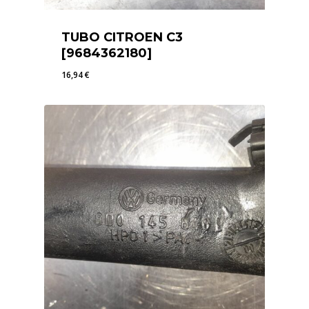
TUBO CITROEN C3
[9684362180]
16,94
€
16,94
€