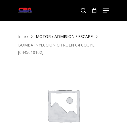
Skip
Menu
to
search
Close
main
Menu
content
Inicio
MOTOR / ADMISIÓN / ESCAPE
BOMBA INYECCION CITROEN C4 COUPE
[0445010102]