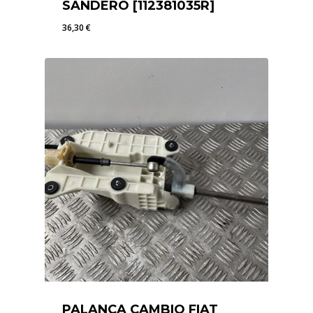
SANDERO [112381035R]
36,30
€
36,30
€
PALANCA CAMBIO FIAT