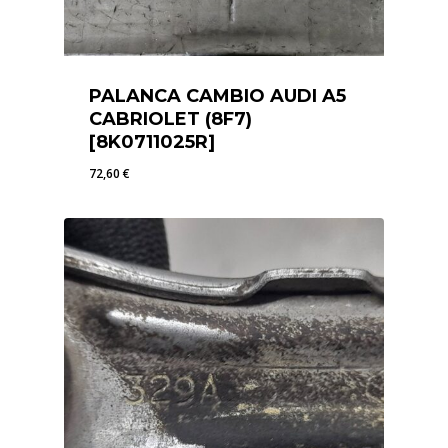
PALANCA CAMBIO AUDI A5
CABRIOLET (8F7)
[8K0711025R]
72,60
€
72,60
€