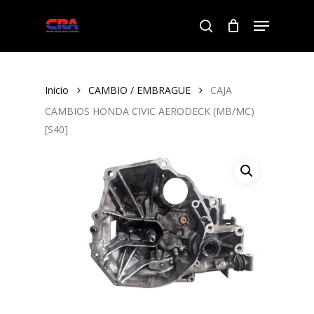
Skip
Menu
to
search
Close
main
Menu
content
Inicio
CAMBIO / EMBRAGUE
CAJA
CAMBIOS HONDA CIVIC AERODECK (MB/MC)
[S40]