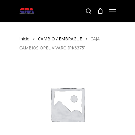
Skip
Menu
to
search
Close
main
Menu
content
Inicio
CAMBIO / EMBRAGUE
CAJA
CAMBIOS OPEL VIVARO [PK6375]