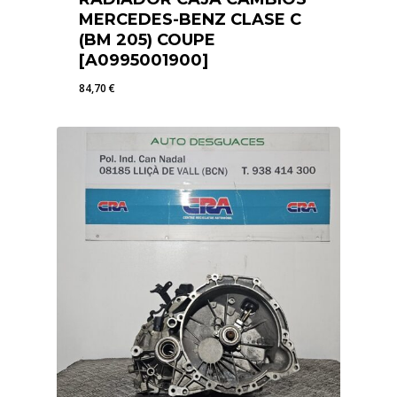
MERCEDES-BENZ CLASE C
(BM 205) COUPE
[A0995001900]
84,70
€
84,70
€