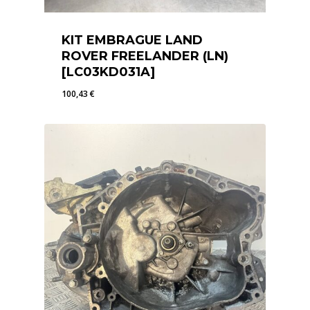
KIT EMBRAGUE LAND
ROVER FREELANDER (LN)
[LC03KD031A]
100,43
€
100,43
€