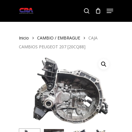
Skip
Menu
to
search
Close
main
Menu
content
Inicio
CAMBIO / EMBRAGUE
CAJA
CAMBIOS PEUGEOT 207 [20CQ88]