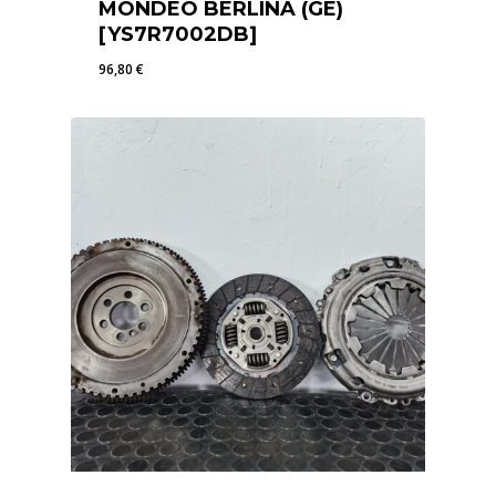
MONDEO BERLINA (GE)
[YS7R7002DB]
96,80
€
96,80
€