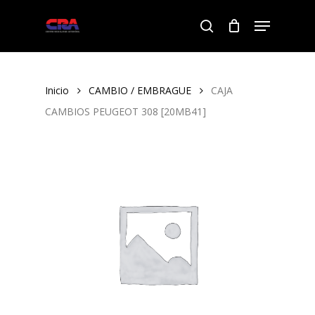
Skip
Menu
to
search
Close
main
Menu
content
Inicio
CAMBIO / EMBRAGUE
CAJA
CAMBIOS PEUGEOT 308 [20MB41]