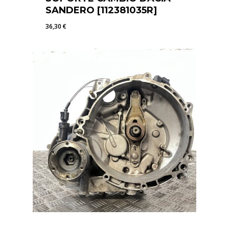
SANDERO [112381035R]
36,30
€
36,30
€