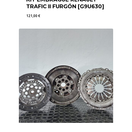
TRAFIC II FURGÓN [G9U630]
121,00
€
121,00
€