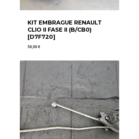
KIT EMBRAGUE RENAULT
CLIO II FASE II (B/CB0)
[D7F720]
50,00
€
50,00
€