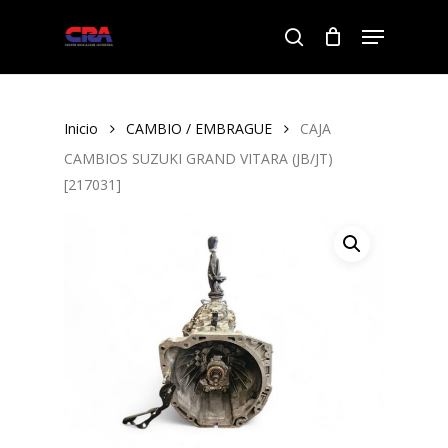
Skip
Menu
to
search
Close
main
Menu
content
Inicio
CAMBIO / EMBRAGUE
CAJA
CAMBIOS SUZUKI GRAND VITARA (JB/JT)
[217031]