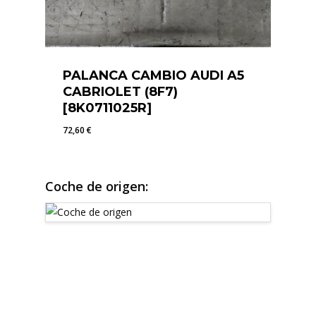
PALANCA CAMBIO AUDI A5
CABRIOLET (8F7)
[8K0711025R]
72,60
€
72,60
€
Coche de origen: