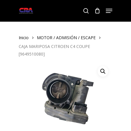
Skip
Menu
to
search
Close
main
Menu
content
Inicio
MOTOR / ADMISIÓN / ESCAPE
CAJA MARIPOSA CITROEN C4 COUPE
[9649510080]