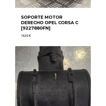
SOPORTE MOTOR
DERECHO OPEL CORSA C
[9227880FN]
14,52
€
14,52
€