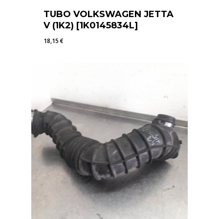
TUBO VOLKSWAGEN JETTA
V (1K2) [1K0145834L]
18,15
€
18,15
€