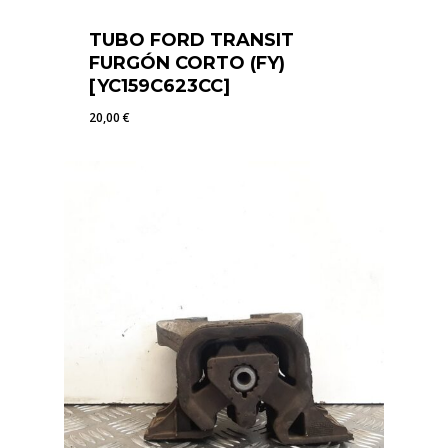
TUBO FORD TRANSIT
FURGÓN CORTO (FY)
[YC159C623CC]
20,00
€
20,00
€