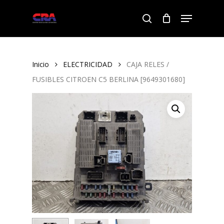
Skip
Menu
to
search
Close
main
Menu
content
Inicio
ELECTRICIDAD
CAJA RELES /
FUSIBLES CITROEN C5 BERLINA [9649301680]