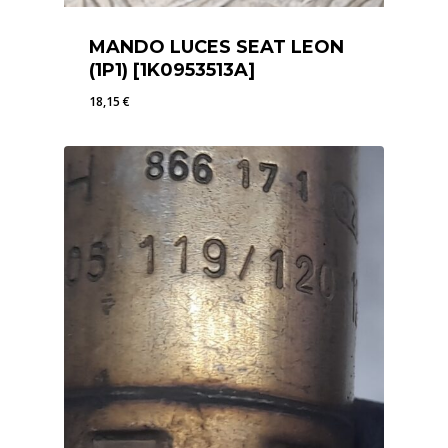
MANDO LUCES SEAT LEON
(1P1) [1K0953513A]
18,15
€
18,15
€