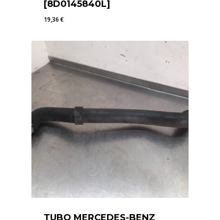
[8D0145840L]
19,36
€
19,36
€
TUBO MERCEDES-BENZ