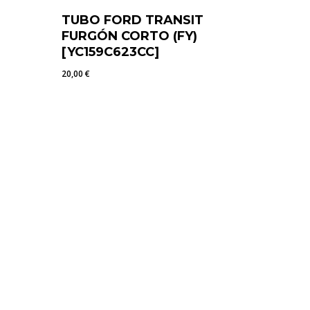
TUBO FORD TRANSIT
FURGÓN CORTO (FY)
[YC159C623CC]
20,00
€
20,00
€