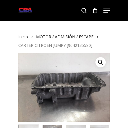
Skip
Menu
to
search
Close
main
Menu
content
Inicio
MOTOR / ADMISIÓN / ESCAPE
CARTER CITROEN JUMPY [9642135580]