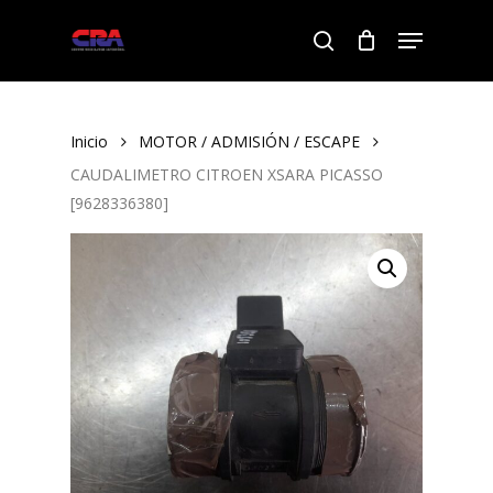
Skip
Menu
to
search
Close
main
Menu
content
Inicio
MOTOR / ADMISIÓN / ESCAPE
CAUDALIMETRO CITROEN XSARA PICASSO
[9628336380]