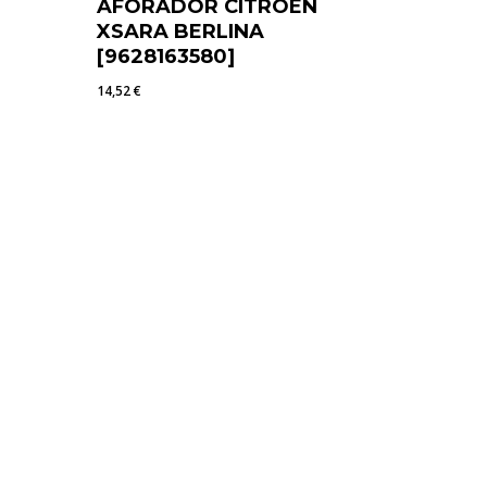
AFORADOR CITROEN
XSARA BERLINA
[9628163580]
14,52
€
14,52
€