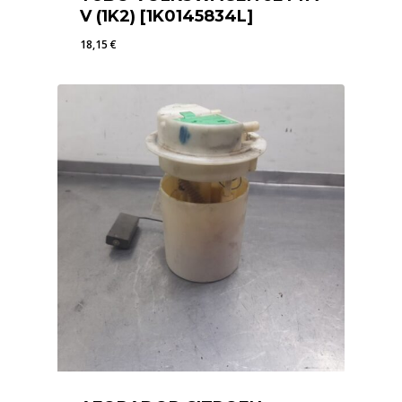
V (1K2) [1K0145834L]
18,15
€
18,15
€