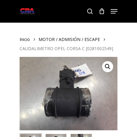
Skip
Menu
to
search
Close
main
Menu
content
Inicio
MOTOR / ADMISIÓN / ESCAPE
CAUDALIMETRO OPEL CORSA C [0281002549]