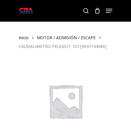
Skip
Menu
to
search
Close
main
Menu
content
Inicio
MOTOR / ADMISIÓN / ESCAPE
CAUDALIMETRO PEUGEOT 107 [9647144080]