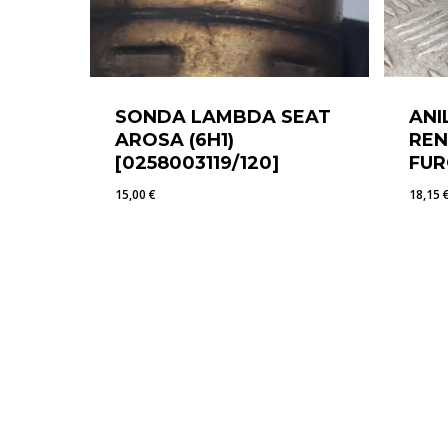
SONDA LAMBDA SEAT
ANI
AROSA (6H1)
REN
[0258003119/120]
FUR
15,00
€
18,15
15,00
€
18,1