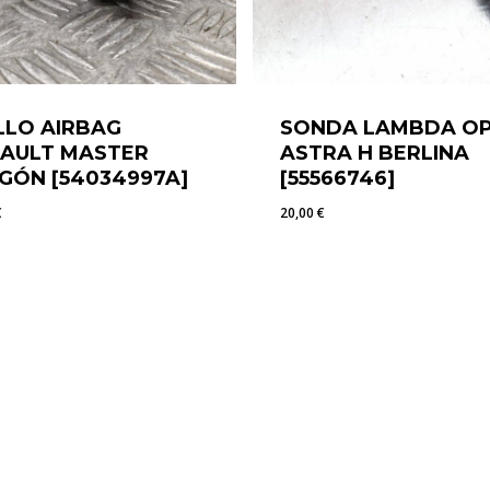
LLO AIRBAG
SONDA LAMBDA O
AULT MASTER
ASTRA H BERLINA
GÓN [54034997A]
[55566746]
€
20,00
€
5
€
20,00
€