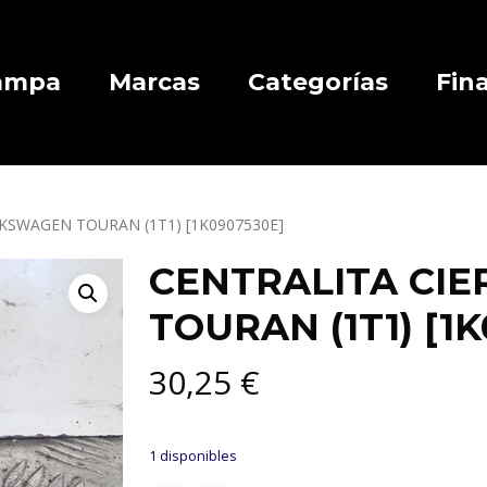
Campa
Marcas
Categorías
Fin
KSWAGEN TOURAN (1T1) [1K0907530E]
CENTRALITA CI
TOURAN (1T1) [1
30,25
€
1 disponibles