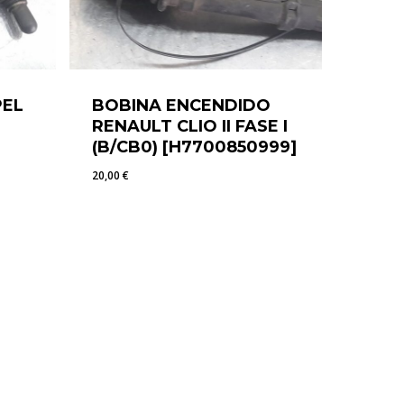
PEL
BOBINA ENCENDIDO
RENAULT CLIO II FASE I
(B/CB0) [H7700850999]
20,00
€
20,00
€