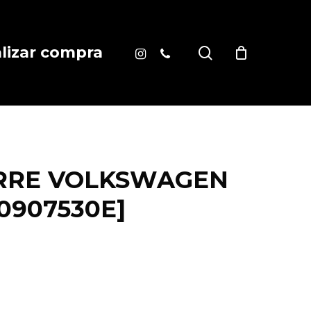
instagram
phone
search
alizar compra
ERRE VOLKSWAGEN
K0907530E]