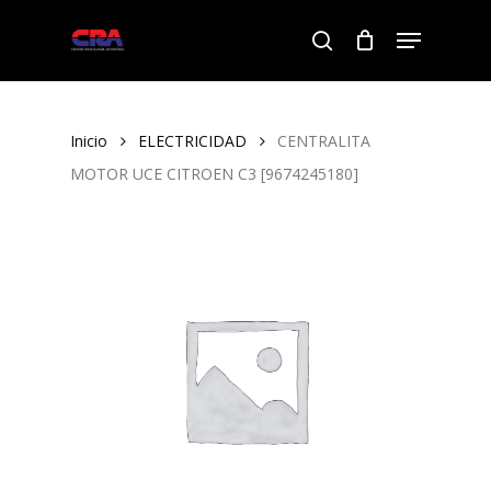
Skip
Menu
to
search
Close
main
Menu
content
Inicio
ELECTRICIDAD
CENTRALITA
MOTOR UCE CITROEN C3 [9674245180]