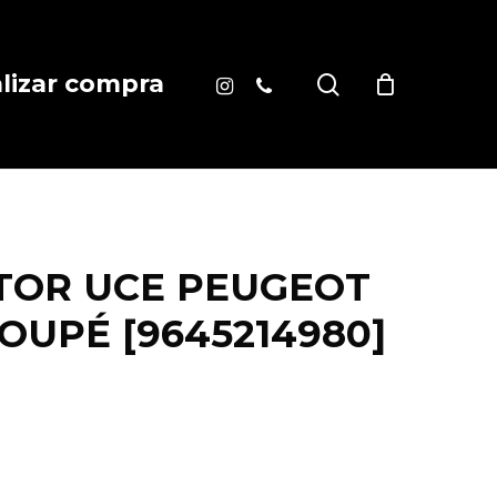
instagram
phone
search
alizar compra
TOR UCE PEUGEOT
OUPÉ [9645214980]