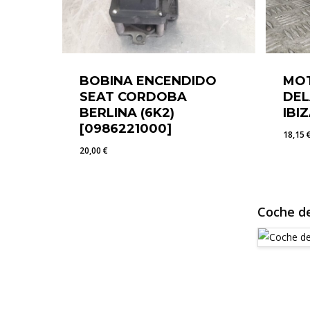
BOBINA ENCENDIDO
MOT
SEAT CORDOBA
DEL
BERLINA (6K2)
IBIZ
[0986221000]
18,15
20,00
€
20,00
€
18,1
Coche de