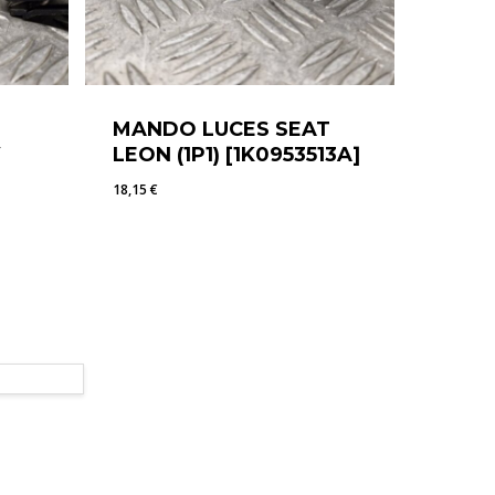
MANDO LUCES SEAT
LEON (1P1) [1K0953513A]
18,15
€
18,15
€