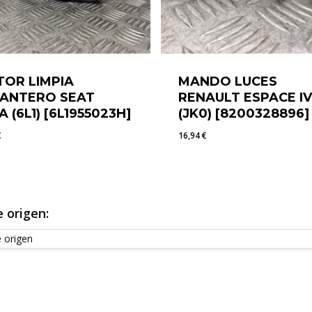
OR LIMPIA
MANDO LUCES
ANTERO SEAT
RENAULT ESPACE IV
A (6L1) [6L1955023H]
(JK0) [8200328896]
€
16,94
€
5
€
16,94
€
 origen: