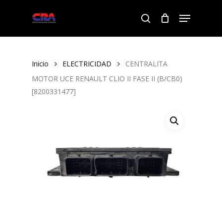
Skip
Menu
to
search
Close
main
Menu
content
Inicio
ELECTRICIDAD
CENTRALITA
MOTOR UCE RENAULT CLIO II FASE II (B/CB0)
[8200331477]