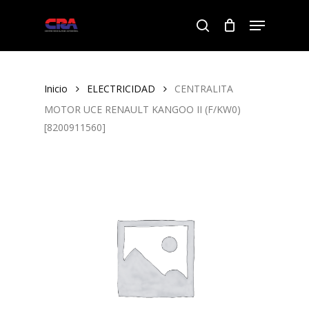
Skip
Menu
to
search
Close
main
Menu
content
Inicio
ELECTRICIDAD
CENTRALITA
MOTOR UCE RENAULT KANGOO II (F/KW0)
[8200911560]