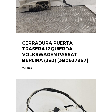
CERRADURA PUERTA
TRASERA IZQUIERDA
VOLKSWAGEN PASSAT
BERLINA (3B3) [3B0837867]
24,20
€
24,20
€