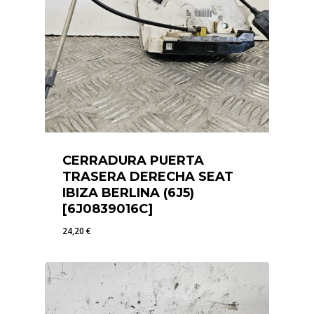
CERRADURA PUERTA
TRASERA DERECHA SEAT
IBIZA BERLINA (6J5)
[6J0839016C]
24,20
€
24,20
€