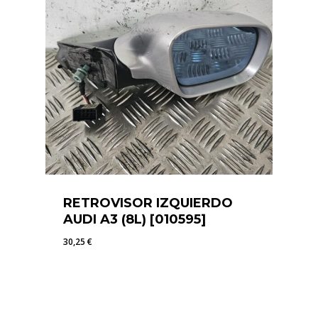
RETROVISOR IZQUIERDO
AUDI A3 (8L) [010595]
30,25
€
30,25
€