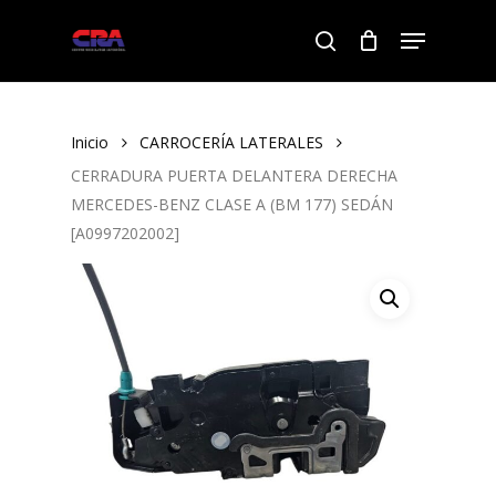
Skip
Menu
to
search
Close
main
Menu
content
Inicio
CARROCERÍA LATERALES
CERRADURA PUERTA DELANTERA DERECHA
MERCEDES-BENZ CLASE A (BM 177) SEDÁN
[A0997202002]