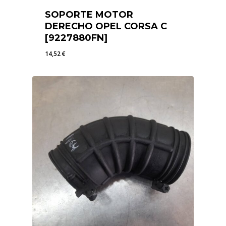
SOPORTE MOTOR
DERECHO OPEL CORSA C
[9227880FN]
14,52
€
14,52
€