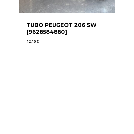
TUBO PEUGEOT 206 SW
[9628584880]
12,10
€
12,10
€