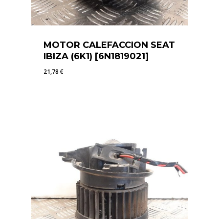
MOTOR CALEFACCION SEAT
IBIZA (6K1) [6N1819021]
21,78
€
21,78
€