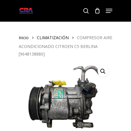
Skip
Menu
to
search
Close
main
Menu
content
Inicio
CLIMATIZACIÓN
COMPRESOR AIRE
ACONDICIONADO CITROEN C5 BERLINA
[9648138880]