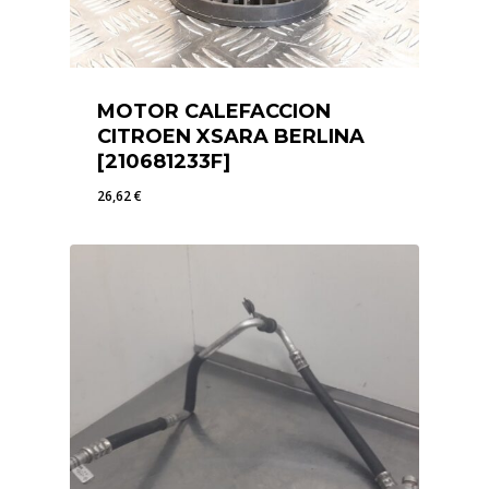
MOTOR CALEFACCION
CITROEN XSARA BERLINA
[210681233F]
26,62
€
26,62
€