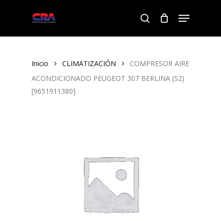
Skip
Menu
to
search
Close
main
Menu
content
Inicio
CLIMATIZACIÓN
COMPRESOR AIRE
ACONDICIONADO PEUGEOT 307 BERLINA (S2)
[9651911380]