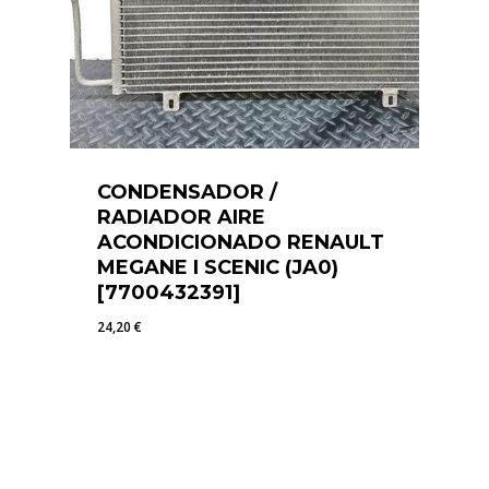
CONDENSADOR /
RADIADOR AIRE
ACONDICIONADO RENAULT
MEGANE I SCENIC (JA0)
[7700432391]
24,20
€
24,20
€