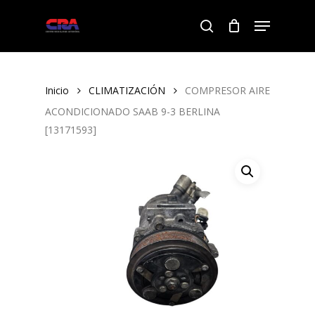
Skip
Menu
to
search
Close
main
Menu
content
Inicio
CLIMATIZACIÓN
COMPRESOR AIRE
ACONDICIONADO SAAB 9-3 BERLINA
[13171593]