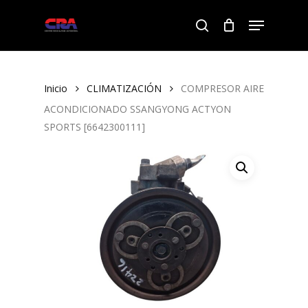
Skip
Menu
to
search
Close
main
Menu
content
Inicio
CLIMATIZACIÓN
COMPRESOR AIRE
ACONDICIONADO SSANGYONG ACTYON
SPORTS [6642300111]