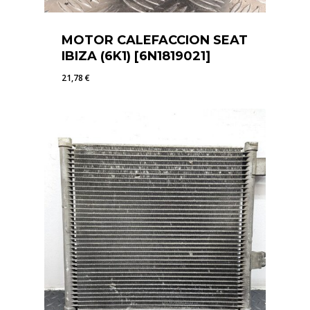
MOTOR CALEFACCION SEAT
IBIZA (6K1) [6N1819021]
21,78
€
21,78
€