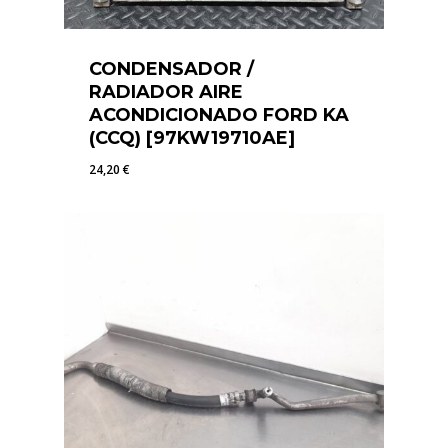
CONDENSADOR /
RADIADOR AIRE
ACONDICIONADO FORD KA
(CCQ) [97KW19710AE]
24,20
€
24,20
€