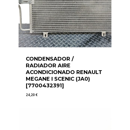
CONDENSADOR /
RADIADOR AIRE
ACONDICIONADO RENAULT
MEGANE I SCENIC (JA0)
[7700432391]
24,20
€
24,20
€