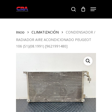
Skip
Menu
to
search
Close
main
Menu
content
Inicio
CLIMATIZACIÓN
CONDENSADOR /
RADIADOR AIRE ACONDICIONADO PEUGEOT
106 (S1)(08.1991) [9621991480]