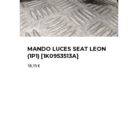
MANDO LUCES SEAT LEON
(1P1) [1K0953513A]
18,15
€
18,15
€