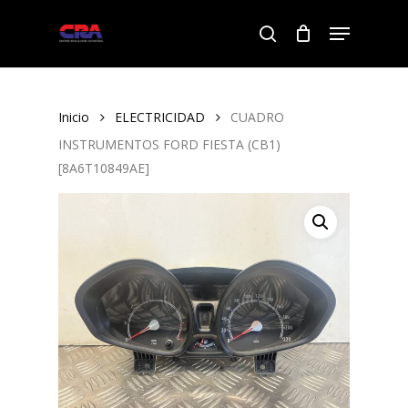
Skip
Menu
to
search
Close
main
Menu
content
Inicio
ELECTRICIDAD
CUADRO
INSTRUMENTOS FORD FIESTA (CB1)
[8A6T10849AE]