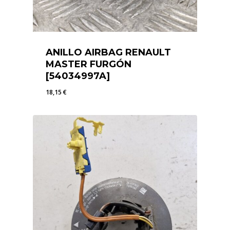
ANILLO AIRBAG RENAULT
MASTER FURGÓN
[54034997A]
18,15
€
18,15
€