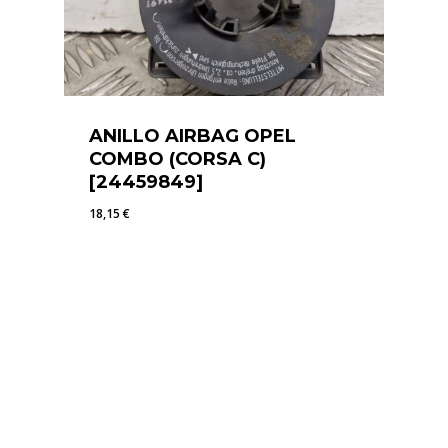
ANILLO AIRBAG OPEL
COMBO (CORSA C)
[24459849]
18,15
€
18,15
€