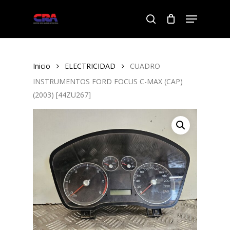
Skip
Menu
to
search
Close
main
Menu
content
Inicio
ELECTRICIDAD
CUADRO
INSTRUMENTOS FORD FOCUS C-MAX (CAP)
(2003) [44ZU267]