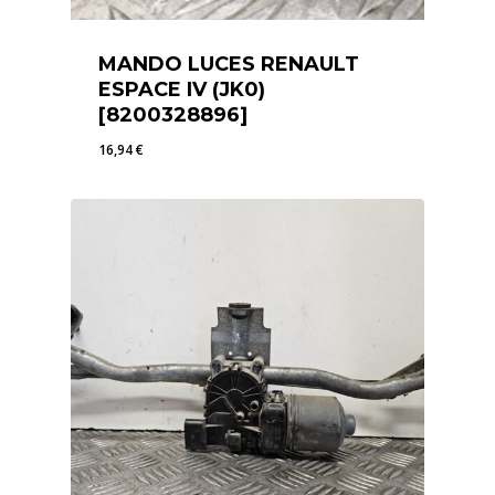
MANDO LUCES RENAULT
ESPACE IV (JK0)
[8200328896]
16,94
€
16,94
€