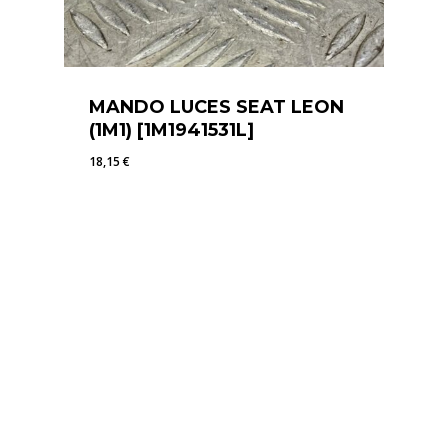
MANDO LUCES SEAT LEON
(1M1) [1M1941531L]
18,15
€
18,15
€