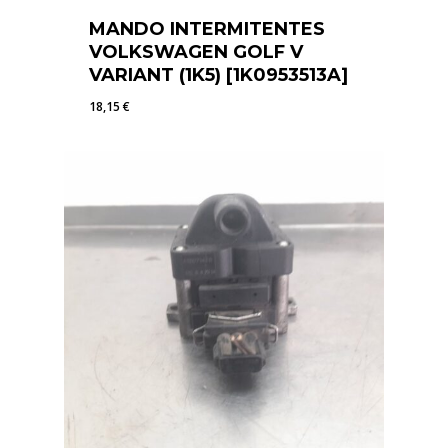
MANDO INTERMITENTES
VOLKSWAGEN GOLF V
VARIANT (1K5) [1K0953513A]
18,15
€
18,15
€