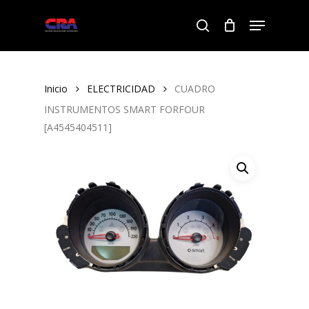
Skip
Menu
to
search
Close
main
Menu
content
Inicio
ELECTRICIDAD
CUADRO
INSTRUMENTOS SMART FORFOUR
[A4545404511]