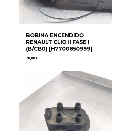
BOBINA ENCENDIDO
RENAULT CLIO II FASE I
(B/CB0) [H7700850999]
20,00
€
20,00
€