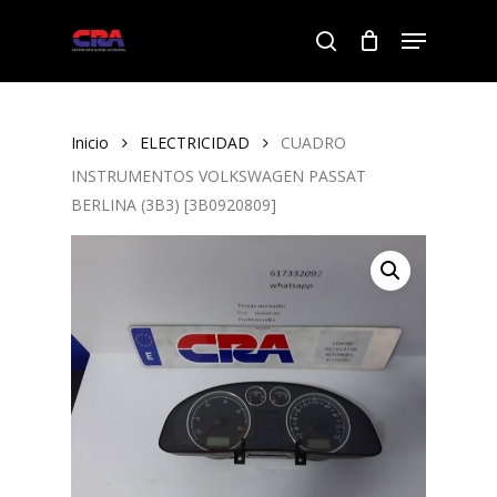
Skip
Menu
to
search
Close
main
Menu
content
Inicio
ELECTRICIDAD
CUADRO
INSTRUMENTOS VOLKSWAGEN PASSAT
BERLINA (3B3) [3B0920809]